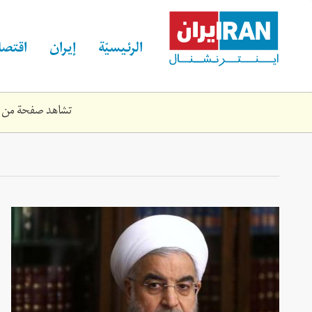
Skip
to
main
الرئيسيّة
إيران
اقتصا
content
تشاهد صفحة من الموقع القديم لـ rnational