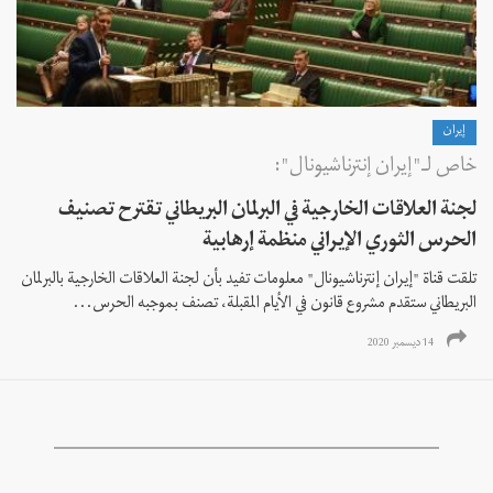
إيران
خاص لـ"إيران إنترناشيونال":
لجنة العلاقات الخارجية في البرلمان البريطاني تقترح تصنيف
الحرس الثوري الإيراني منظمة إرهابية
تلقت قناة "إيران إنترناشيونال" معلومات تفيد بأن لجنة العلاقات الخارجية بالبرلمان
البريطاني ستقدم مشروع قانون في الأيام المقبلة، تصنف بموجبه الحرس...
14 ديسمبر 2020