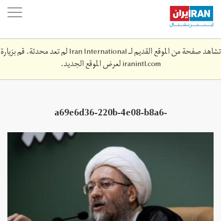
Skip
oggle
to
ation
main
content
تشاهد صفحة من الموقع القديم لـ Iran International لم تعد محدثة. قم بزيارة
iranintl.com
لعرض الموقع الجديد.
a69e6d36-220b-4e08-b8a6-
81b8467bc597.jpeg