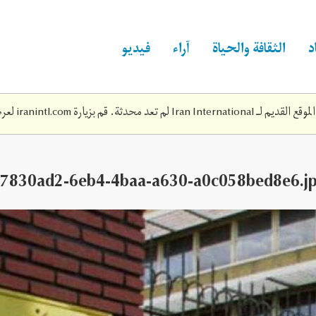
د
الثقافة والحياة
آراء
فيديو
Iran Inte لم تعد محدثة. قم بزيارة
iranintl.com
لعرض
7830ad2-6eb4-4baa-a630-a0c058bed8e6.j