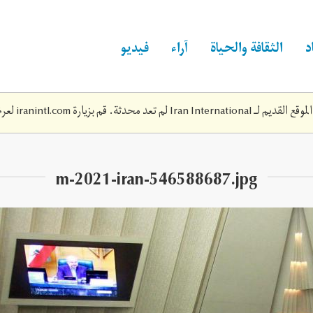
د
الثقافة والحياة
آراء
فيديو
Iran Inte لم تعد محدثة. قم بزيارة
iranintl.com
لعرض
m-2021-iran-546588687.jpg