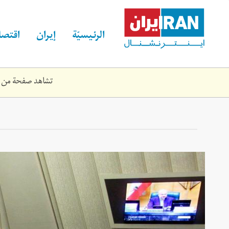
Skip
to
main
الرئيسيّة
إيران
اقتصا
content
تشاهد صفحة من الموقع القديم لـ rnational