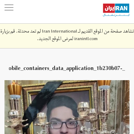
Skip
oggle
to
ation
main
content
تشاهد صفحة من الموقع القديم لـ Iran International لم تعد محدثة. قم بزيارة
iranintl.com
لعرض الموقع الجديد.
ar_mobile_containers_data_application_1b230b07-
6-aa1d-a5cbbedc084e_tmp_7049184e-6e10-4d55-
b6bc-866d10ee3b02_image.jpeg