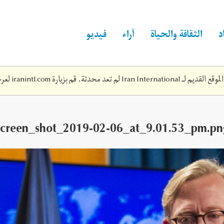
د
الثقافة والحياة
آراء
فيديو
Iran Inte لم تعد محدثة. قم بزيارة
iranintl.com
لعرض
screen_shot_2019-02-06_at_9.‎01.‎53_pm.pn