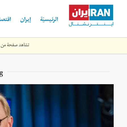
Skip
to
main
الرئيسيّة
إيران
اقتصا
content
تشاهد صفحة من الموقع القديم لـ rnational
g