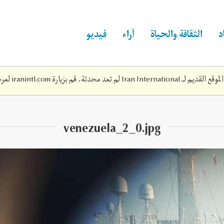
د
الثقافة والحياة
آراء
فيديو
Iran Inte لم تعد محدثة. قم بزيارة
iranintl.com
لعرض
venezuela_2_0.jpg