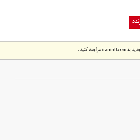
ده
دید به
iranintl.com
مراجعه کنید.