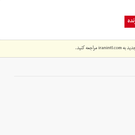
ده
دید به
iranintl.com
مراجعه کنید.