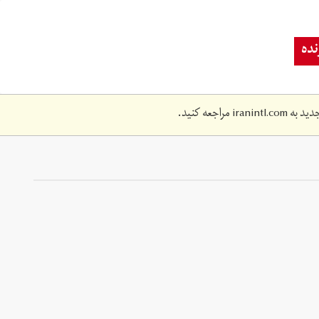
ده
دید به
iranintl.com
مراجعه کنید.