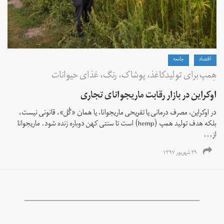
اقتصاد
جامعه
هِمپ برای تولیدکاغذ، پوشاک، رنگ، غذای حیوانات
اوکراین در بازار رقابت ماریجوانای تجاری
در اوکراین، مصرف درمانی یا تفریحی ماریجوانا، یا همان «گُل»، قانونی نیست،
بلکه هدف تولید همپ (hemp) است تا سنتی کهن دوباره زنده شود. ماریجوانا
از...
۲۹ شهریور ۱۳۹۷