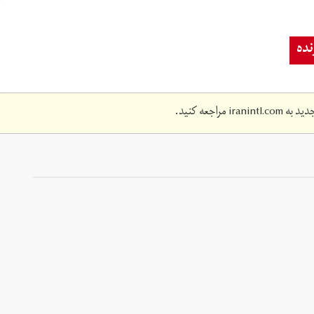
ده
دید به
iranintl.com
مراجعه کنید.