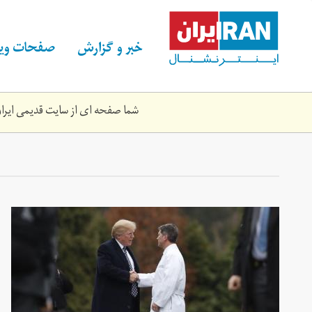
Skip
to
main
خبر و گزارش
صفحات ویژ
content
شما صفحه ای از سایت قدیمی ایران 