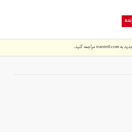
ده
دید به
iranintl.com
مراجعه کنید.