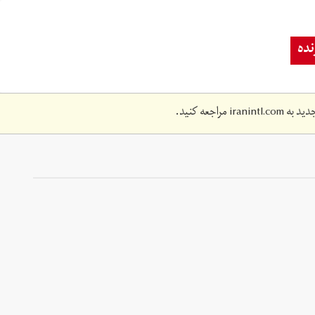
ده
دید به
iranintl.com
مراجعه کنید.