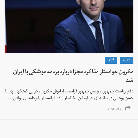
جهان
ايران
مکرون خواستار مذاکره مجزا درباره برنامه موشکی با ایران
شد
دفتر ریاست جمهوری رئیس جمهور فرانسه، امانوئل مکرون، در پی گفتگوی وی با
حسن روحانی در بیانیه ای درباره این مکالمه از اراده فرانسه از پابرجامندن توافق...
۱ آذر ۱۳۹۶