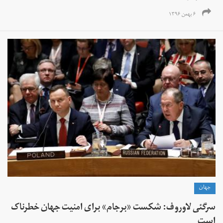
۶ بهمن ۱۳۹۶
جهان
سرگئی لاوروف: شکست «برجام» برای امنیت جهان خطرناک
است