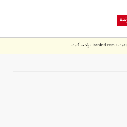
ده
دید به
iranintl.com
مراجعه کنید.