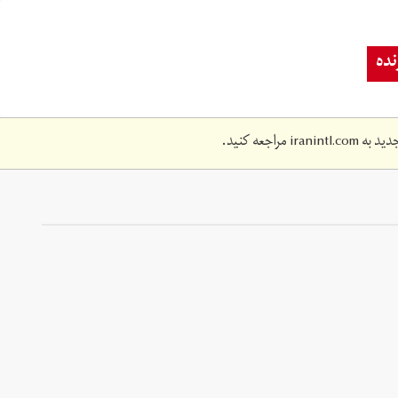
ده
دید به
iranintl.com
مراجعه کنید.