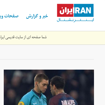
Skip
to
main
خبر و گزارش
صفحات ویژ
content
شما صفحه ای از سایت قدیمی ایران 