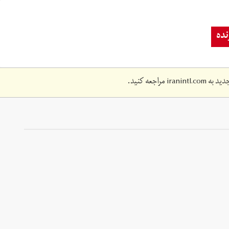
ده
دید به
iranintl.com
مراجعه کنید.