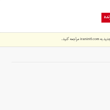
ده
دید به
iranintl.com
مراجعه کنید.