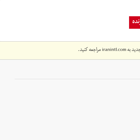
ده
دید به
iranintl.com
مراجعه کنید.