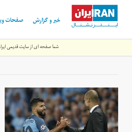
Skip
to
main
خبر و گزارش
صفحات ویژ
content
شما صفحه ای از سایت قدیمی ایران 