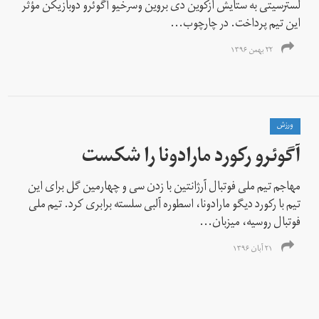
لسترسیتی به ستایش ازکوین دی بروین وسرخیو آگوئرو دوبازیکن مؤثر
این تیم پرداخت. در چارچوب...
۲۲ بهمن ۱۳۹۶
ورزش
آگوئرو رکورد مارادونا را شکست
مهاجم تیم ملی فوتبال آرژانتین با زدن سی و چهارمین گل برای این
تیم با رکورد دیگو مارادونا، اسطوره آلبی سلسته برابری کرد. تیم ملی
فوتبال روسیه، میزبان...
۲۱ آبان ۱۳۹۶