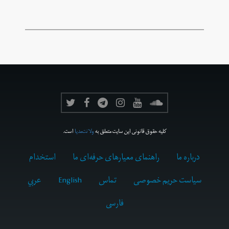
کلیه حقوق قانونی این سایت متعلق به
ولانت‌مدیا
است.
درباره ما
راهنمای معیارهای حرفه‌ای ما
استخدام
سیاست حریم خصوصی
تماس
English
عربي
فارسى