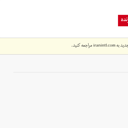
ده
دید به
iranintl.com
مراجعه کنید.