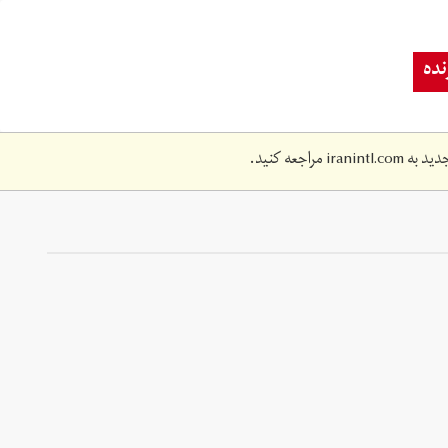
ده
دید به
iranintl.com
مراجعه کنید.