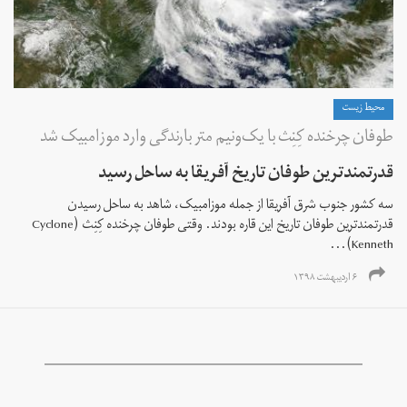
محیط زیست
طوفان چرخنده کِنِث با یک‌ونیم متر بارندگی وارد موزامبیک شد
قدرتمندترین طوفان تاریخ آفریقا به ساحل رسید
سه کشور جنوب شرق آفریقا از جمله موزامبیک، شاهد به ساحل رسیدن
قدرتمندترین طوفان تاریخ این قاره بودند. وقتی طوفان چرخنده کِنِث (Cyclone
Kenneth)...
۶ اردیبهشت ۱۳۹۸