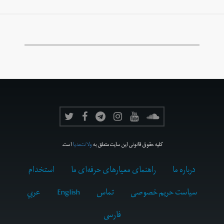
کلیه حقوق قانونی این سایت متعلق به
ولانت‌مدیا
است.
درباره ما
راهنمای معیارهای حرفه‌ای ما
استخدام
سیاست حریم خصوصی
تماس
English
عربي
فارسى