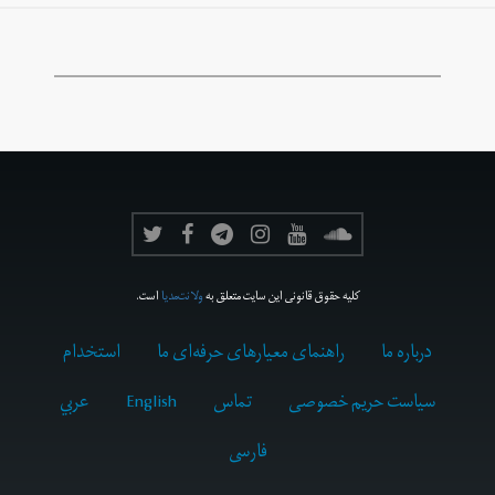
کلیه حقوق قانونی این سایت متعلق به
ولانت‌مدیا
است.
درباره ما
راهنمای معیارهای حرفه‌ای ما
استخدام
سیاست حریم خصوصی
تماس
English
عربي
فارسى