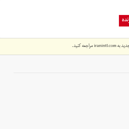
ده
دید به
iranintl.com
مراجعه کنید.