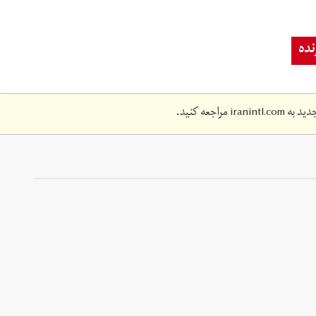
ده
دید به
iranintl.com
مراجعه کنید.