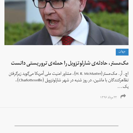
جهان
مک‌مستر، حادثه‌ی شارلوتزویل را حمله‌ی تروریستی دانست
اچ. آر. مک‌مستر(H. R. McMaster)، مشاور امنیت ملی آمریکا می‌گوید زیرگرفتن
تظاهرکنندگان با ماشین، در روز شنبه در شهر شارلوتزویل (Charlottesville)،
یک...
۲۳ مرداد ۱۳۹۶