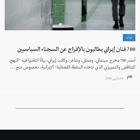
إيران
700 فنان إيراني يطالبون بالإفراج عن السجناء السياسيين
أصدر 700 مخرج سينمائي، وممثل، وشاعر، وكاتب إيراني، بيانًا انتقدوا فيه "النهج
المتناقض والتمييزي الذي تتخذه السلطة القضائية" الإيرانية، بخصوص منح...
24 مارس 2020