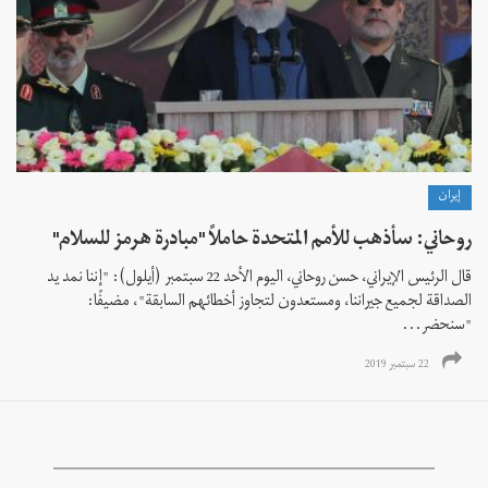
إيران
روحاني: سأذهب للأمم المتحدة حاملاً "مبادرة هرمز للسلام"
قال الرئيس الإيراني، حسن روحاني، اليوم الأحد 22 سبتمبر (أيلول): "إننا نمد ید
الصداقة لجميع جيراننا، ومستعدون لتجاوز أخطائهم السابقة"، مضيفًا:
"سنحضر...
22 سبتمبر 2019