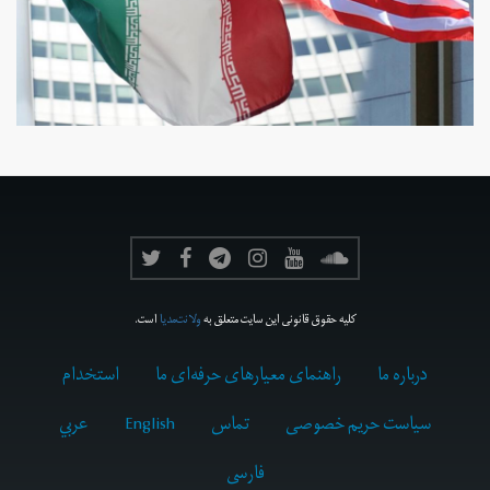
کلیه حقوق قانونی این سایت متعلق به
ولانت‌مدیا
است.
درباره ما
راهنمای معیارهای حرفه‌ای ما
استخدام
سیاست حریم خصوصی
تماس
English
عربي
فارسى