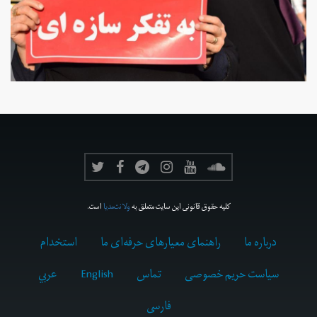
کلیه حقوق قانونی این سایت متعلق به
ولانت‌مدیا
است.
درباره ما
راهنمای معیارهای حرفه‌ای ما
استخدام
سیاست حریم خصوصی
تماس
English
عربي
فارسى