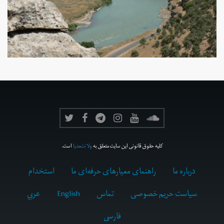
کلیه حقوق قانونی این سایت متعلق به
ولانت‌مدیا
است.
درباره ما
راهنمای معیارهای حرفه‌ای ما
استخدام
سیاست حریم خصوصی
تماس
English
عربي
فارسى