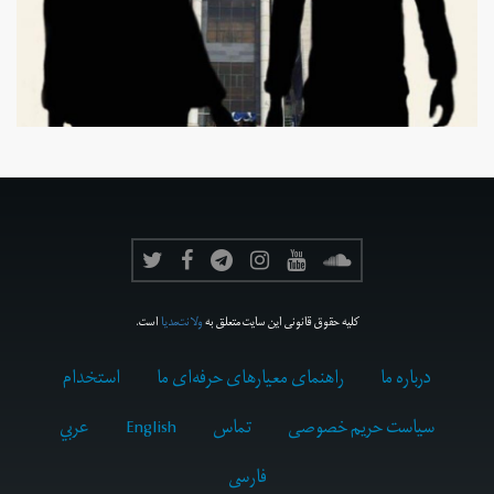
کلیه حقوق قانونی این سایت متعلق به
ولانت‌مدیا
است.
درباره ما
راهنمای معیارهای حرفه‌ای ما
استخدام
سیاست حریم خصوصی
تماس
English
عربي
فارسى