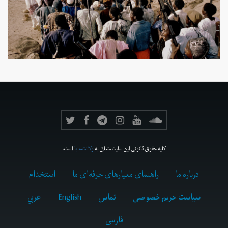
کلیه حقوق قانونی این سایت متعلق به
ولانت‌مدیا
است.
درباره ما
راهنمای معیارهای حرفه‌ای ما
استخدام
سیاست حریم خصوصی
تماس
English
عربي
فارسى