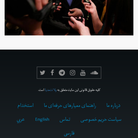
کلیه حقوق قانونی این سایت متعلق به
ولانت‌مدیا
است.
درباره ما
راهنمای معیارهای حرفه‌ای ما
استخدام
سیاست حریم خصوصی
تماس
English
عربي
فارسى