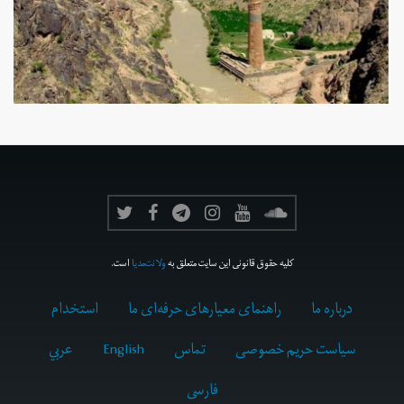
کلیه حقوق قانونی این سایت متعلق به
ولانت‌مدیا
است.
درباره ما
راهنمای معیارهای حرفه‌ای ما
استخدام
سیاست حریم خصوصی
تماس
English
عربي
فارسى