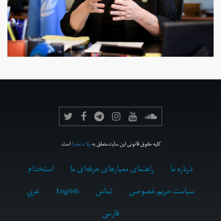
کلیه حقوق قانونی این سایت متعلق به
ولانت‌مدیا
است.
درباره ما
راهنمای معیارهای حرفه‌ای ما
استخدام
سیاست حریم خصوصی
تماس
English
عربي
فارسى