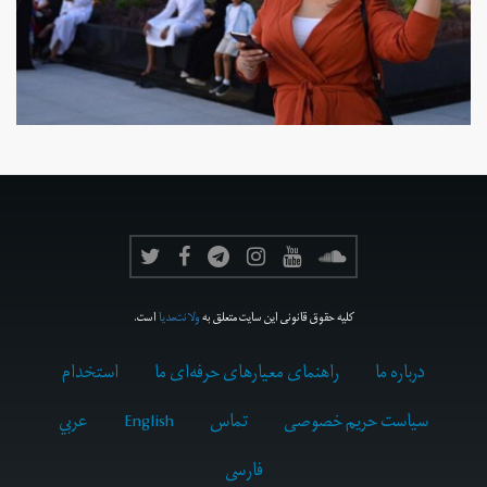
کلیه حقوق قانونی این سایت متعلق به
ولانت‌مدیا
است.
درباره ما
راهنمای معیارهای حرفه‌ای ما
استخدام
سیاست حریم خصوصی
تماس
English
عربي
فارسى