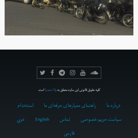
کلیه حقوق قانونی این سایت متعلق به
ولانت‌مدیا
است.
درباره ما
راهنمای معیارهای حرفه‌ای ما
استخدام
سیاست حریم خصوصی
تماس
English
عربي
فارسى