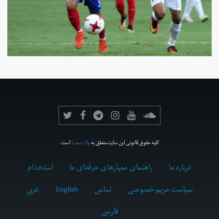
کلیه حقوق قانونی این سایت متعلق به
ولانت‌مدیا
است.
درباره ما
راهنمای معیارهای حرفه‌ای ما
استخدام
سیاست حریم خصوصی
تماس
English
عربي
فارسى