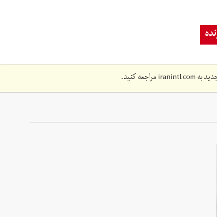
ده
دید به
iranintl.com
مراجعه کنید.