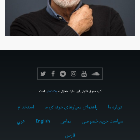
کلیه حقوق قانونی این سایت متعلق به
ولانت‌مدیا
است.
درباره ما
راهنمای معیارهای حرفه‌ای ما
استخدام
سیاست حریم خصوصی
تماس
English
عربي
فارسى