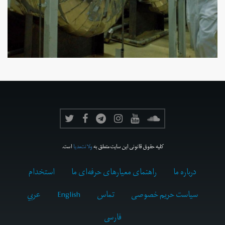
کلیه حقوق قانونی این سایت متعلق به
ولانت‌مدیا
است.
درباره ما
راهنمای معیارهای حرفه‌ای ما
استخدام
سیاست حریم خصوصی
تماس
English
عربي
فارسى