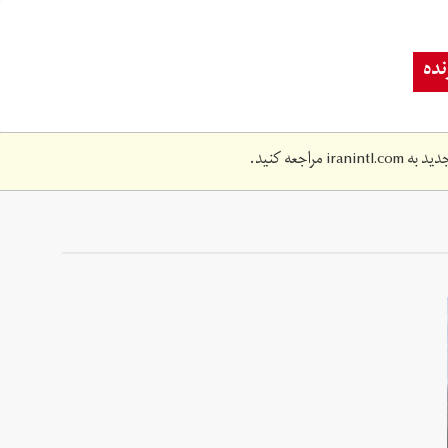
ده
دید به
iranintl.com
مراجعه کنید.