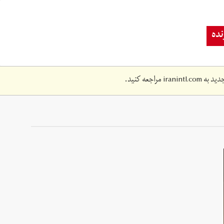
ده
دید به
iranintl.com
مراجعه کنید.